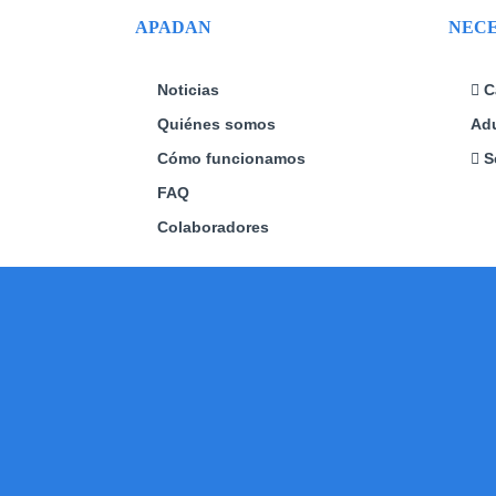
elegir
APADAN
NECE
en
la
página
Noticias
C
de
Quiénes somos
Adu
producto
Cómo funcionamos
S
FAQ
Colaboradores