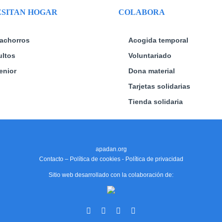
elegir
elegir
SITAN HOGAR
COLABORA
en
en
la
la
página
página
achorros
Acogida temporal
de
de
ltos
Voluntariado
producto
producto
enior
Dona material
Tarjetas solidarias
Tienda solidaria
apadan.org
Contacto
–
Política de cookies
-
Política de privacidad
Sitio web desarrollado con la colaboración de:
Facebook
X
Instagram
YouTube