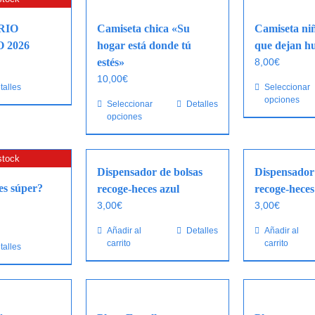
RIO
Camiseta chica «Su
Camiseta ni
 2026
hogar está donde tú
que dejan hu
estés»
8,00
€
10,00
€
talles
Seleccionar
opciones
Seleccionar
Este
Detalles
opciones
producto
tiene
múltiples
stock
variantes.
Dispensador de bolsas
Dispensador 
Las
s súper?
recoge-heces azul
recoge-heces
opciones
3,00
€
3,00
€
se
Añadir al
Detalles
Añadir al
pueden
carrito
carrito
talles
elegir
en
la
página