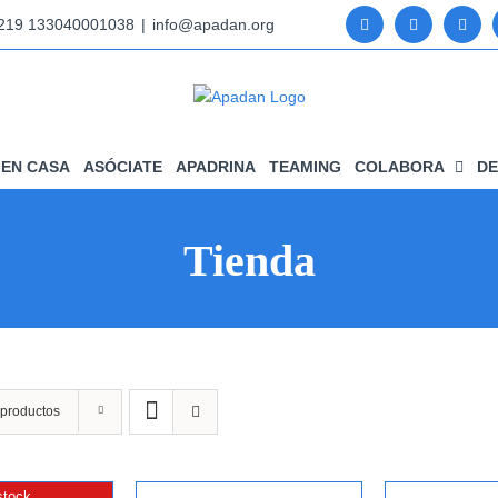
5219 133040001038
|
info@apadan.org
EN CASA
ASÓCIATE
APADRINA
TEAMING
COLABORA
DE
Tienda
 productos
stock