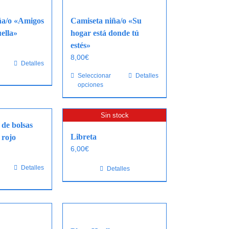
ña/o «Amigos
Camiseta niña/o «Su
ella»
hogar está donde tú
estés»
8,00
€
Este
Detalles
producto
Seleccionar
Este
Detalles
opciones
tiene
producto
múltiples
tiene
variantes.
múltiples
Sin stock
Las
variantes.
de bolsas
opciones
Las
Libreta
 rojo
se
opciones
6,00
€
pueden
se
Detalles
Detalles
elegir
pueden
en
elegir
la
en
página
la
de
página
producto