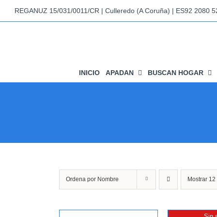
Saltar
REGANUZ 15/031/0011/CR | Culleredo (A Coruña) | ES92 2080 
al
contenido
INICIO
APADAN
BUSCAN HOGAR
Ordena por
Nombre
Mostrar
12
Sin 