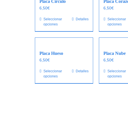
Placa Círculo
Placa Coraz
6,50
€
6,50
€
Seleccionar
Este
Detalles
Seleccionar
opciones
opciones
producto
tiene
múltiples
variantes.
Las
Placa Hueso
Placa Nube
opciones
6,50
€
6,50
€
se
Seleccionar
Este
Detalles
Seleccionar
pueden
opciones
opciones
producto
elegir
tiene
en
múltiples
la
variantes.
página
Las
de
opciones
producto
se
pueden