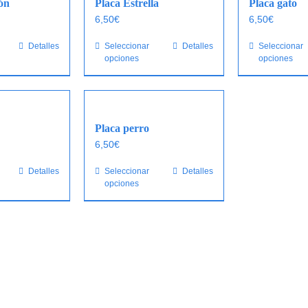
de
ón
Placa Estrella
Placa gato
producto
6,50
€
6,50
€
Este
Detalles
Seleccionar
Este
Detalles
Seleccionar
opciones
opciones
producto
producto
tiene
tiene
múltiples
múltiples
variantes.
variantes.
Las
Las
Placa perro
opciones
opciones
6,50
€
se
se
Este
Detalles
Seleccionar
Este
Detalles
pueden
pueden
opciones
producto
producto
elegir
elegir
tiene
tiene
en
en
múltiples
múltiples
la
la
variantes.
variantes.
página
página
Las
Las
de
de
opciones
opciones
producto
producto
se
se
pueden
pueden