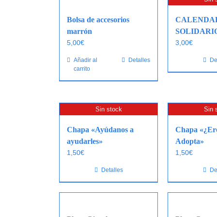
Bolsa de accesorios
CALENDA
marrón
SOLIDARIO
5,00
€
3,00
€
Añadir al
Detalles
De
carrito
Sin stock
Sin 
Chapa «Ayúdanos a
Chapa «¿Ere
ayudarles»
Adopta»
1,50
€
1,50
€
Detalles
De