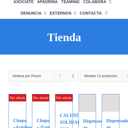
ASÓCIATE
APADRINA
TEAMING
COLABORA
DENUNCIA
EXTERNOS
CONTACTA
Tienda
Ordena por
Precio
Mostrar
12 productos
Sin stock
Sin stock
Sin stock
CALENDARIO
Chapa
Chapa
Dispensad
Dispensador
SOLIDARIO
«Ayúdanos
«¿Eres
de
de