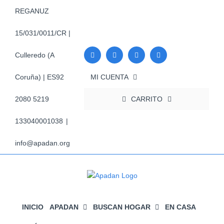
Saltar
REGANUZ
al
contenido
15/031/0011/CR |
Culleredo (A
MI CUENTA
Coruña) | ES92
CARRITO
2080 5219
133040001038
|
info@apadan.org
INICIO
APADAN
BUSCAN HOGAR
EN CASA