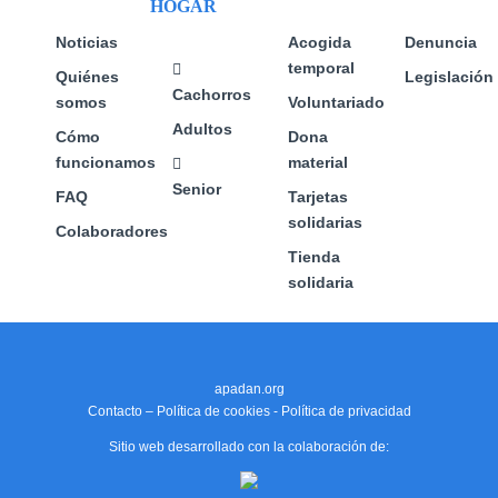
HOGAR
de
la
la
producto
página
página
Noticias
Acogida
Denuncia
de
de
temporal
Quiénes
Legislación
producto
producto
Cachorros
somos
Voluntariado
Adultos
Cómo
Dona
funcionamos
material
Senior
FAQ
Tarjetas
solidarias
Colaboradores
Tienda
solidaria
apadan.org
Contacto
–
Política de cookies
-
Política de privacidad
Sitio web desarrollado con la colaboración de: