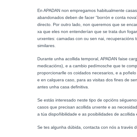
En APADAN non empregamos habitualmente casas d
abandonados deben de facer “borrón e conta nova
directo. Por outro lado, non queremos que se encar
xa que eles non entenderían que se trata dun fogar 
urxentes: camadas con ou sen nai, recuperacións t
similares.
Durante unha acollida temporal, APADAN faise cargo
medicacións), e a cambio pedímosche que te compro
proporcionarlle os coidados necesarios, e a poñel
e en calquera caso, para as visitas dos fines de sem
antes unha casa definitiva.
Se estás interesado neste tipo de opcións ségueno
casos que precisan acollida urxente e as necesida
a túa dispoñibilidade e as posibilidades de acollid
Se tes algunha dúbida, contacta con nós a través 