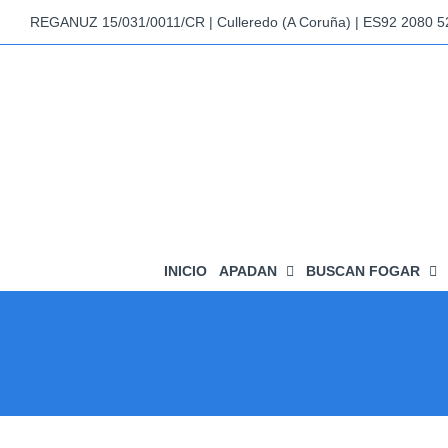
Skip
REGANUZ 15/031/0011/CR | Culleredo (A Coruña) | ES92 2080 
to
content
INICIO
APADAN
BUSCAN FOGAR