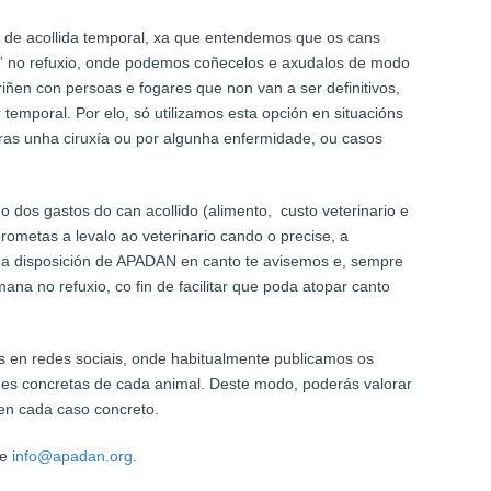
e acollida temporal, xa que entendemos que os cans
” no refuxio, onde podemos coñecelos e axudalos de modo
iñen con persoas e fogares que non van a ser definitivos,
temporal. Por elo, só utilizamos esta opción en situacións
ras unha ciruxía ou por algunha enfermidade, ou casos
 dos gastos do can acollido (alimento, custo veterinario e
metas a levalo ao veterinario cando o precise, a
o a disposición de APADAN en canto te avisemos e, sempre
ana no refuxio, co fin de facilitar que poda atopar canto
s en redes sociais, onde habitualmente publicamos os
des concretas de cada animal. Deste modo, poderás valorar
a en cada caso concreto.
de
info@apadan.org
.