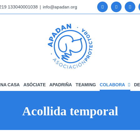
5219 133040001038
|
info@apadan.org
NA CASA
ASÓCIATE
APADRIÑA
TEAMING
COLABORA
DE
Acollida temporal