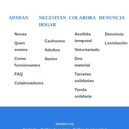
APADAN
NECESITAN
COLABORA
DENUNCIA
HOGAR
Novas
Acollida
Denuncia
temporal
Cachorros
Quen
Lexislación
somos
Voluntariado
Adultos
Como
Doa
Senior
funcionamos
material
FAQ
Tarxetas
solidarias
Colaboradores
Tenda
solidaria
apadan.org