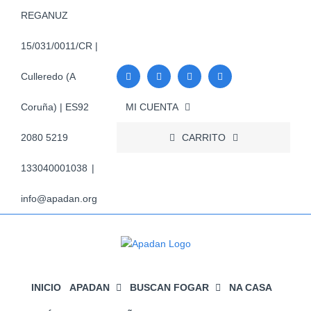
Skip
REGANUZ
to
content
15/031/0011/CR |
Culleredo (A
MI CUENTA
Coruña) | ES92
CARRITO
2080 5219
133040001038
|
info@apadan.org
INICIO
APADAN
BUSCAN FOGAR
NA CASA