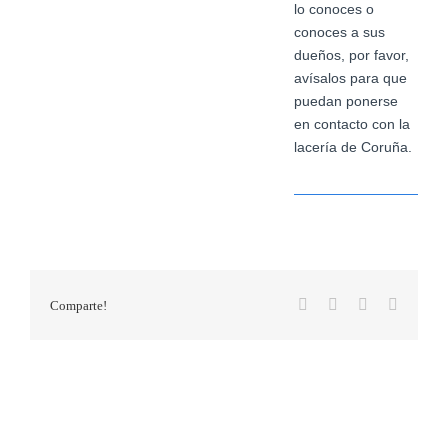
lo conoces o
conoces a sus
dueños, por favor,
avísalos para que
puedan ponerse
en contacto con la
lacería de Coruña.
Facebook
X
WhatsApp
Correo
Comparte!
electrón