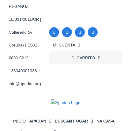
Skip
REGANUZ
to
content
15/031/0011/CR |
Culleredo (A
MI CUENTA
Coruña) | ES92
CARRITO
2080 5219
133040001038
|
info@apadan.org
INICIO
APADAN
BUSCAN FOGAR
NA CASA