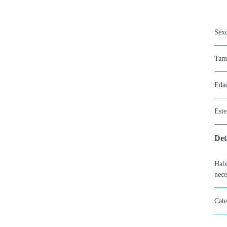
Sex
Tam
Eda
Este
Det
Habi
nece
Cate