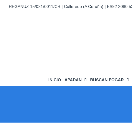
Skip
REGANUZ 15/031/0011/CR | Culleredo (A Coruña) | ES92 2080 
to
content
INICIO
APADAN
BUSCAN FOGAR