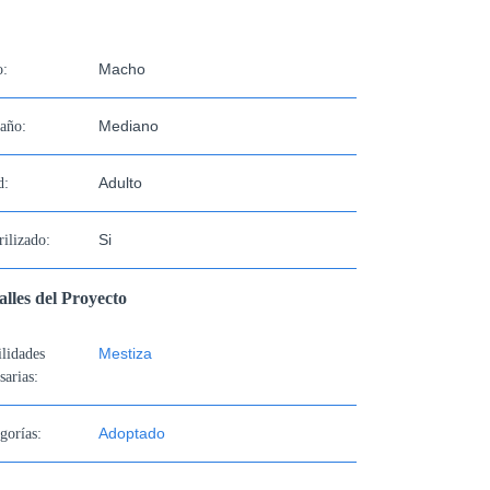
Macho
o:
Mediano
año:
Adulto
d:
Si
rilizado:
alles del Proyecto
Mestiza
lidades
sarias:
Adoptado
gorías: