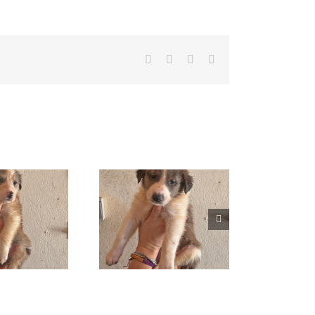
Facebook
X
WhatsApp
Correo
electrónico
Magnolia