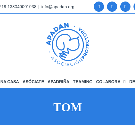
5219 133040001038
|
info@apadan.org
NA CASA
ASÓCIATE
APADRIÑA
TEAMING
COLABORA
DE
TOM