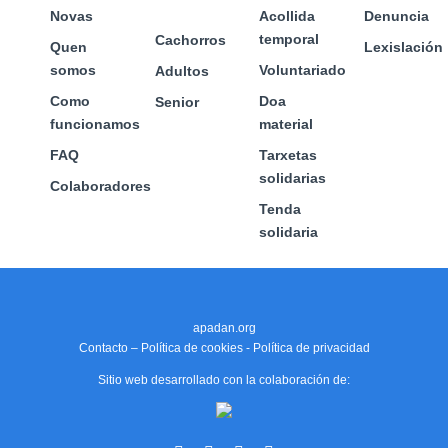
de
de
de
Novas
Acollida
Denuncia
produto
produto
produto
temporal
Cachorros
Quen
Lexislación
somos
Voluntariado
Adultos
Como
Doa
Senior
funcionamos
material
FAQ
Tarxetas
solidarias
Colaboradores
Tenda
solidaria
apadan.org
Contacto
–
Política de cookies
-
Política de privacidad
Sitio web desarrollado con la colaboración de: