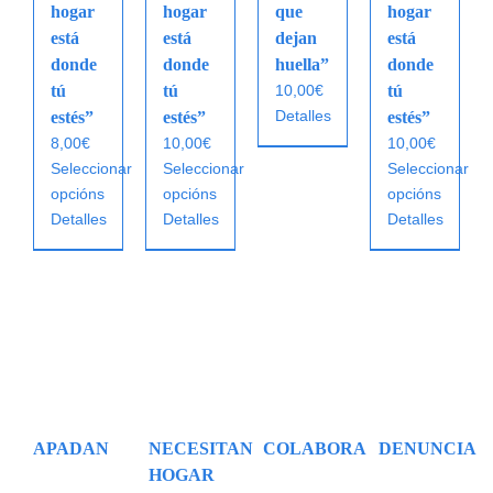
hogar
hogar
que
hogar
está
está
dejan
está
donde
donde
huella”
donde
tú
tú
10,00
€
tú
Detalles
estés”
estés”
estés”
8,00
€
10,00
€
10,00
€
Seleccionar
Seleccionar
Seleccionar
opcións
opcións
opcións
Este
Este
Este
Detalles
Detalles
Detalles
produto
produto
produto
ten
ten
ten
múltiples
múltiples
múltiples
variantes.
variantes.
variantes.
As
As
As
opcións
opcións
opcións
pódense
pódense
pódense
elixir
elixir
elixir
na
na
na
APADAN
NECESITAN
COLABORA
DENUNCIA
páxina
páxina
páxina
HOGAR