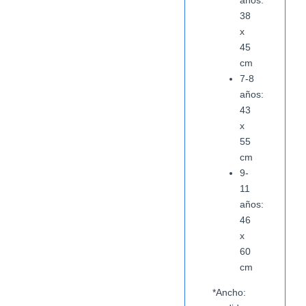
años:
38
x
45
cm
7-8
años:
43
x
55
cm
9-
11
años:
46
x
60
cm
*Ancho: