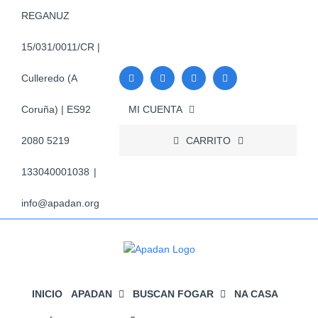
Skip
REGANUZ
to
content
15/031/0011/CR |
Culleredo (A
MI CUENTA
Coruña) | ES92
CARRITO
2080 5219
133040001038
|
info@apadan.org
INICIO
APADAN
BUSCAN FOGAR
NA CASA