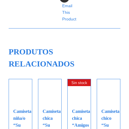
Email
This
Product
PRODUTOS
RELACIONADOS
Sin stock
Camiseta
Camiseta
Camiseta
Camiseta
niña/o
chica
chica
chico
“Su
“Su
“Amigos
“Su