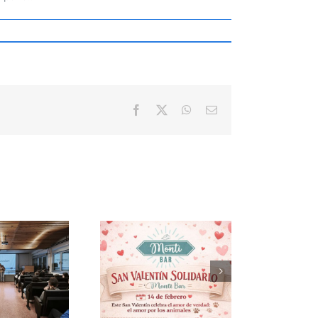
Facebook
X
WhatsApp
Correo
electrónico
lebra San Valentín
n amor perruno y
lidaridad en Monti
Bar