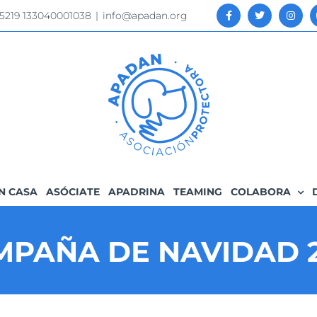
 5219 133040001038
|
info@apadan.org
N CASA
ASÓCIATE
APADRINA
TEAMING
COLABORA
MPAÑA DE NAVIDAD 2