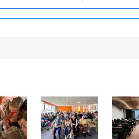
Ce
Visita al IES Manuel
a al Centro de Día
co
Murguía para
de Culleredo
so
promover la adopción