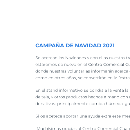
Ver
imagen
CAMPAÑA DE NAVIDAD 2021
más
grande
Se acercan las Navidades y con ellas nuestro tr
estaremos de nuevo en el
Centro Comercial C
donde nuestras voluntarias informarán acerca 
como en otros años, se convertirán en la “extra
En el stand informativo se pondrá a la venta la
de tela, y otros productos hechos a mano con
donativos: principalmente comida húmeda, galle
Si os apetece aportar una ayuda extra este me
¡Muchísimas gracias al Centro Comercial Cua