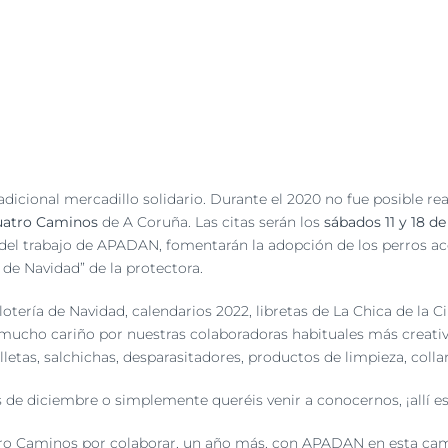
adicional mercadillo solidario. Durante el 2020 no fue posible re
uatro Caminos
de A Coruña. Las citas serán los
sábados 11 y 18 de
del trabajo de APADAN, fomentarán la adopción de los perros aco
 de Navidad” de la protectora.
 lotería de Navidad, calendarios 2022, libretas de La Chica de la 
 mucho cariño por nuestras colaboradoras habituales más creat
tas, salchichas, desparasitadores, productos de limpieza, collare
s de diciembre o simplemente queréis venir a conocernos, ¡allí 
tro Caminos por colaborar, un año más, con APADAN en esta ca