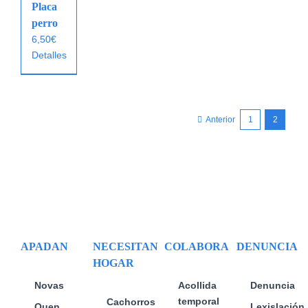
Placa
perro
6,50
€
Detalles
Anterior
1
2
APADAN
NECESITAN
COLABORA
DENUNCIA
HOGAR
Novas
Acollida
Denuncia
temporal
Cachorros
Quen
Lexislación