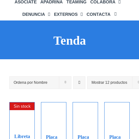
ASÓCIATE
APADRIÑA
TEAMING
COLABORA
DENUNCIA
EXTERNOS
CONTACTA
Tenda
Ordena por
Nombre
Mostrar
12 productos
Sin stock
Libreta
Placa
Placa
Placa