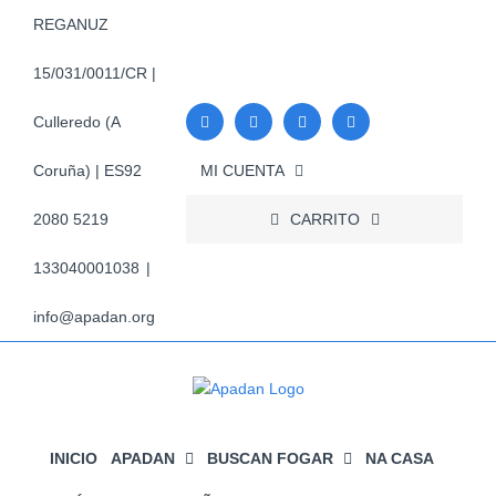
Skip
REGANUZ
to
content
15/031/0011/CR |
Culleredo (A
MI CUENTA
Coruña) | ES92
CARRITO
2080 5219
133040001038
|
info@apadan.org
INICIO
APADAN
BUSCAN FOGAR
NA CASA